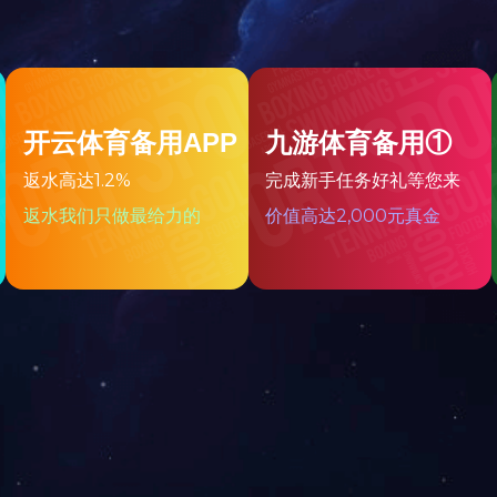
(中国)
|
产品展示
|
售后服务
|
在线留言