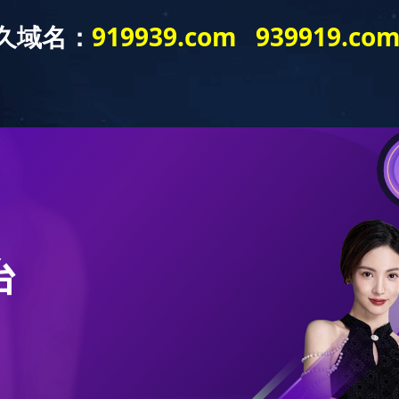
首页
乐动网站_乐动
产品展示
(中国)