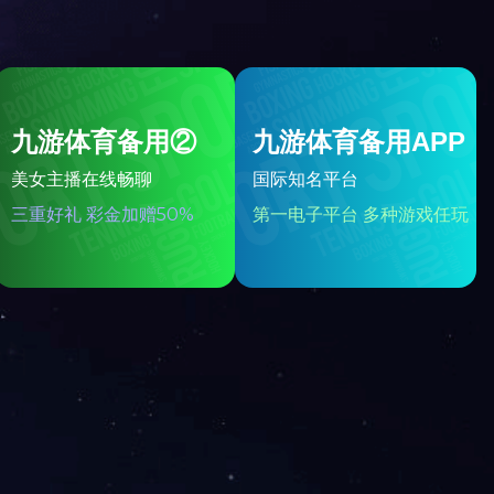
|
乐动网站_乐动(中国)